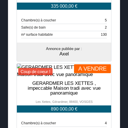
335 000,00 €
Chambre(s) à coucher
5
Salle(s) de bain
2
m² surface habitable
130
Annonce publiée par :
Axel
A VENDRE
Coup de coeur !
GERARDMER LES XETTES ,
impeccable Maison tradi avec vue
panoramique
Les Xettes, Gérardmer, 88400, VOSGES
890 000,00 €
Chambre(s) à coucher
4