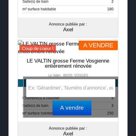
Salle(s) de bain
2
m² surface habitable
180
Annonce publiée par :
Axel
A VENDRE
Coup de coeur !
LE VALTIN grosse Ferme Vosgienne
entièrement rénovée
Le Valtin , 88230, VOSGES
775 000,00 €
Chambre(s) à coucher
5
Salle(s) de bain
3
A vendre
m² surface habitable
250
Annonce publiée par :
Axel