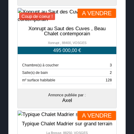
A VENDRE
Coup de coeur !
Xonrupt au Saut des Cuves , Beau
Chalet contemporain
Xonrupt , 88400, VOSGES
495 000,00 €
Chambre(s) à coucher
3
Salle(s) de bain
2
m² surface habitable
128
Annonce publiée par :
Axel
A VENDRE
Typique Chalet Madrier sur grand terrain
La Bresse, 88250, VOSGES