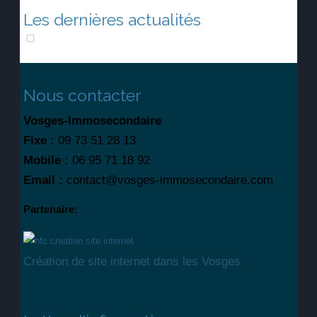
Les dernières actualités
Nous contacter
Vosges-Immosecondaire
Fixe :
09 73 51 28 13
Mobile :
06 95 71 18 92
Email :
contact@vosges-immosecondaire.com
Partenaire:
Création de site internet dans les Vosges