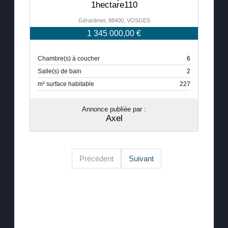
1hectare110
Gérardmer, 88400, VOSGES
1 345 000,00 €
Chambre(s) à coucher
6
Salle(s) de bain
2
m² surface habitable
227
Annonce publiée par :
Axel
Précédent
Suivant