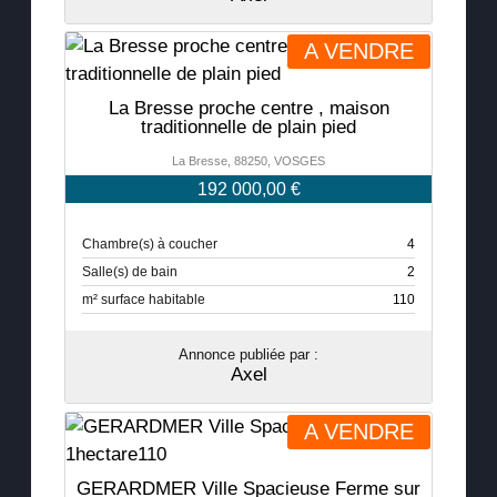
A VENDRE
La Bresse proche centre , maison
traditionnelle de plain pied
La Bresse, 88250, VOSGES
192 000,00 €
Chambre(s) à coucher
4
Salle(s) de bain
2
m² surface habitable
110
Annonce publiée par :
Axel
A VENDRE
GERARDMER Ville Spacieuse Ferme sur