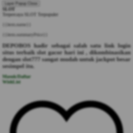
Layer Popup Close
SLOT
Terpercaya
SLOT
Terpopuler
{{item.name}}
{{item.summaryPrice}}
DEPOBOS hadir sebagai salah satu link login
situs terbaik slot gacor hari ini , dikombinasikan
dengan slot777 sangat mudah untuk jackpot besar
sesimpel itu.
Masuk/Daftar
WishList