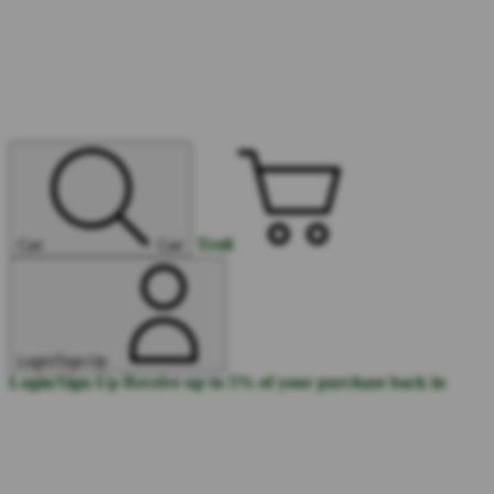
Troli
Cari
Cari
Login/Sign-Up
Login/Sign-Up
Receive up to 5% of your purchase back in