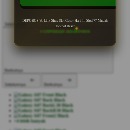
DEPOBOS 🚀 Link Situs Slot Gacor Hari Ini Slot777 Mudah
Sebelumnya
Jackpot Besar
© COPYRIGHT 2026 DEPOBOS
Berikutnya
Sebelumnya
Berikutnya
+4 lebih banyak