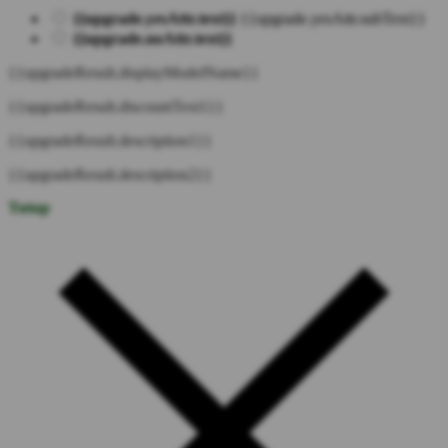
{{upgrade.yesAttr.text}}
{{upgrade.yesAttr.subText}}
{{upgrade.noAttr.text}}
{{upgradeResult.displayModelName}}
{{upgradeResult.discountText1}}
{{upgradeResult.description1}}
{{upgradeResult.description2}}
Tutup