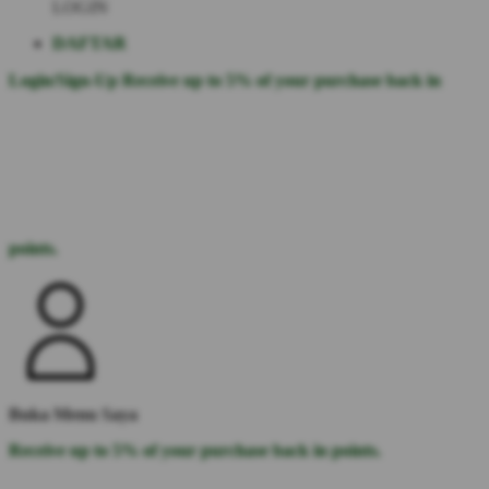
LOGIN
DAFTAR
Login/Sign-Up
Receive up to 5% of your purchase back in
points.
Buka Menu Saya
Receive up to 5% of your purchase back in points.