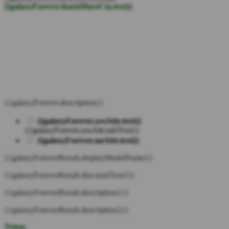
{{galaxyForever.learnMoreCta.text}}
{{galaxyForever.description}}
{{galaxyForever.yesAttr.text}}
{{galaxyForever.yesAttr.subText}}
{{galaxyForever.noAttr.text}}
{{galaxyForeverResult.displayModelName}}
{{galaxyForeverResult.discountText1}}
{{galaxyForeverResult.description1}}
{{galaxyForeverResult.description2}}
Tutup