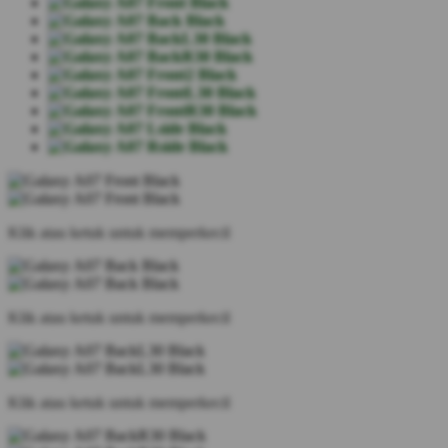
Klik atau ketuk untuk memperkecil
Klik atau ketuk untuk memperkecil
Klik atau ketuk untuk memperkecil