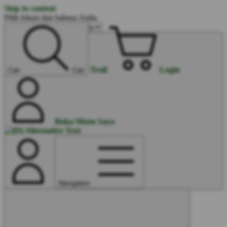
Skip to content
Pilih lokasi dan bahasa Anda.
Troli
Login
Cari
Cari
Buka Menu Saya
Navigation
Lanjutkan