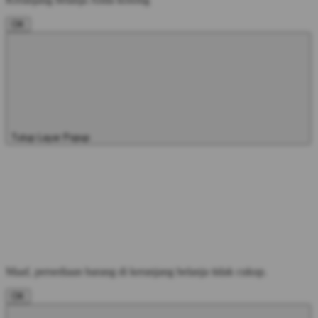
OK
Tutup Layar Popup
Maaf, persediaan barang di keranjang belanja tidak cukup.
OK