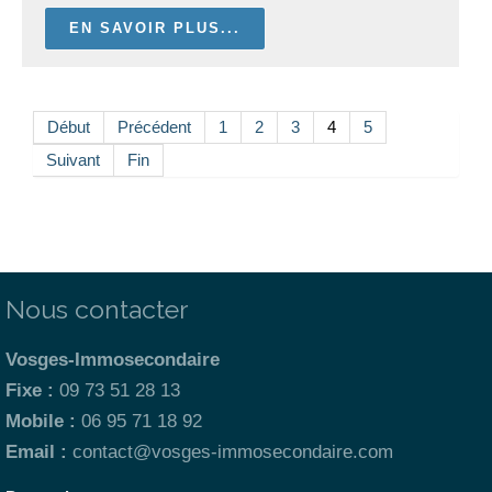
EN SAVOIR PLUS...
Début
Précédent
1
2
3
4
5
Suivant
Fin
Nous contacter
Vosges-Immosecondaire
Fixe :
09 73 51 28 13
Mobile :
06 95 71 18 92
Email :
contact@vosges-immosecondaire.com