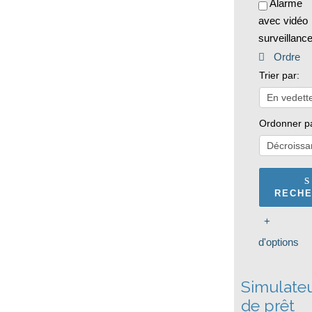
Alarme
avec vidéo
surveillanc
Ordre
Trier par:
Ordonner p
RECH
+
d'options
Simulate
de prêt