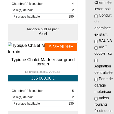
Cheminée
Chambre(s) à coucher
4
insert bois
Salle(s) de bain
2
Conduit
m² surface habitable
180
de
cheminée
Annonce publiée par :
Axel
existant
SAUNA
A VENDRE
VMC
double flux
Typique Chalet Madrier sur grand
terrain
Aspiration
La Bresse, 88250, VOSGES
centralisée
335 000,00 €
Porte de
garage
Chambre(s) à coucher
5
motorisée
Salle(s) de bain
2
Volets
m² surface habitable
130
roulants
électriques