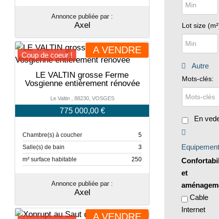
Annonce publiée par :
Axel
Lot size (m²
A VENDRE
Coup de coeur !
Autre
LE VALTIN grosse Ferme
Mots-clés:
Vosgienne entièrement rénovée
Le Valtin , 88230, VOSGES
775 000,00 €
En vede
Chambre(s) à coucher
5
Equipemen
Salle(s) de bain
3
m² surface habitable
250
Confortabil
et
Annonce publiée par :
aménagem
Axel
Cable
Internet
A VENDRE