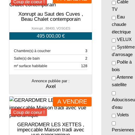
Cable
Coup de coeur !
TV
Xonrupt au Saut des Cuves ,
Eau
Beau Chalet contemporain
chaude
Xonrupt , 88400, VOSGES
électrique
495 000,00 €
VELUX
Système
Chambre(s) à coucher
3
d'arrosage
Salle(s) de bain
2
Poêle à
m² surface habitable
128
bois
Antenne
Annonce publiée par :
satellite
Axel
Adoucisseu
A VENDRE
d'eau
Coup de coeur !
Volets
GERARDMER LES XETTES ,
impeccable Maison tradi avec
Persiennes
vue panoramique