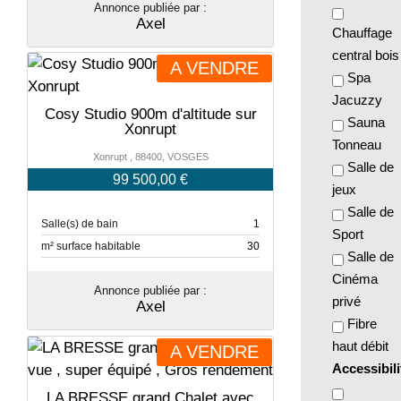
Annonce publiée par :
Axel
Chauffage
central bois
A VENDRE
Spa
Jacuzzy
Cosy Studio 900m d'altitude sur
Sauna
Xonrupt
Tonneau
Xonrupt , 88400, VOSGES
Salle de
99 500,00 €
jeux
Salle de
Salle(s) de bain
1
Sport
m² surface habitable
30
Salle de
Cinéma
Annonce publiée par :
privé
Axel
Fibre
haut débit
A VENDRE
Accessibili
LA BRESSE grand Chalet avec