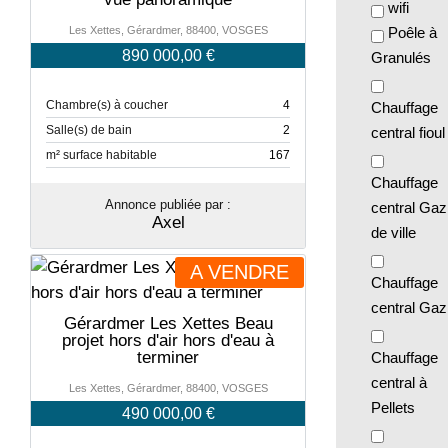
wifi
Les Xettes, Gérardmer, 88400, VOSGES
Poêle à
890 000,00 €
Granulés
Chambre(s) à coucher
4
Chauffage
Salle(s) de bain
2
central fioul
m² surface habitable
167
Chauffage
Annonce publiée par :
central Gaz
Axel
de ville
A VENDRE
Chauffage
central Gaz
Gérardmer Les Xettes Beau
projet hors d'air hors d'eau à
terminer
Chauffage
central à
Les Xettes, Gérardmer, 88400, VOSGES
Pellets
490 000,00 €