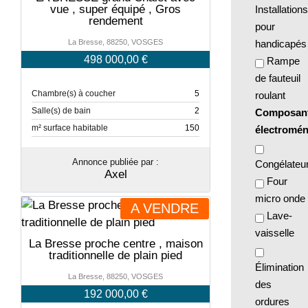
vue , super équipé , Gros
Installations
rendement
pour
La Bresse, 88250, VOSGES
handicapés
498 000,00 €
Rampe
de fauteuil
Chambre(s) à coucher
5
roulant
Salle(s) de bain
2
Composan
m² surface habitable
150
électromé
Annonce publiée par :
Congélateu
Axel
Four
micro onde
A VENDRE
Lave-
vaisselle
La Bresse proche centre , maison
traditionnelle de plain pied
Élimination
La Bresse, 88250, VOSGES
des
192 000,00 €
ordures