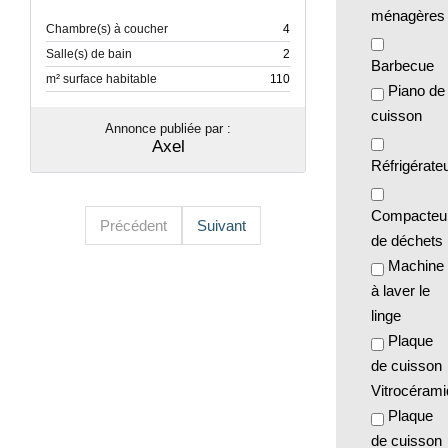
ménagères
Chambre(s) à coucher
4
Salle(s) de bain
2
Barbecue
m² surface habitable
110
Piano de
cuisson
Annonce publiée par :
Axel
Réfrigérate
Compacteu
Précédent
Suivant
de déchets
Machine
à laver le
linge
Plaque
de cuisson
Vitrocéram
Plaque
de cuisson