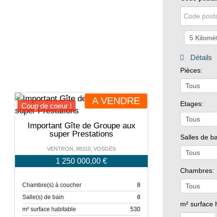
Détails
Pièces:
A VENDRE
Etages:
Coup de coeur !
Important Gîte de Groupe aux
super Prestations
Salles de ba
VENTRON, 88310, VOSGES
1 250 000,00 €
Chambres:
Chambre(s) à coucher
8
Salle(s) de bain
8
m² surface 
m² surface habitable
530