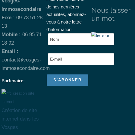
Vosges-
de nos dernières
Nous laisser
Immosecondaire
actualités, abonnez-
un mot
Fixe :
09 73 51 28
vous à notre lettre
13
d'information.
Mobile :
06 95 71
18 92
Email :
contact@vosges-
immosecondaire.com
Partenaire:
Création de site
internet dans les
Vosges